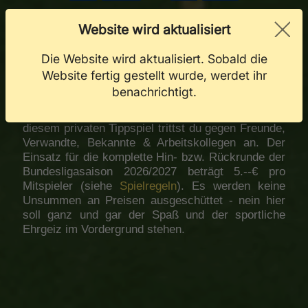
online - und das Kultspiel geht weiter!
Website wird aktualisiert
Die Website wird aktualisiert. Sobald die
Website fertig gestellt wurde, werdet ihr
"Nach dem Spiel ist vor dem Spiel!" So sagte es
benachrichtigt.
schon der legendäre Sepp Herberger. Auch für
dieses Tippspiel gilt natürlich diese Weisheit. In
diesem privaten Tippspiel trittst du gegen Freunde,
Verwandte, Bekannte & Arbeitskollegen an. Der
Einsatz für die komplette Hin- bzw. Rückrunde der
Bundesligasaison 2026/2027 beträgt 5.--€ pro
Mitspieler (siehe
Spielregeln
). Es werden keine
Unsummen an Preisen ausgeschüttet - nein hier
soll ganz und gar der Spaß und der sportliche
Ehrgeiz im Vordergrund stehen.